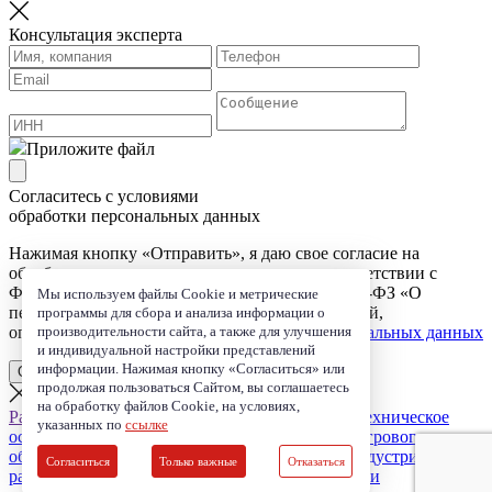
Консультация эксперта
Приложите файл
Согласитесь с условиями
обработки персональных данных
Нажимая кнопку «Отправить», я даю свое согласие на
обработку моих персональных данных, в соответствии с
Федеральным законом от 27.07.2006 года №152-ФЗ «О
Мы используем файлы Cookie и метрические
персональных данных», на условиях и для целей,
программы для сбора и анализа информации о
производительности сайта, а также для улучшения
определенных в Согласии на
обработку персональных данных
и индивидуальной настройки представлений
информации. Нажимая кнопку «Согласиться» или
Отправить
Отправить
Отправить
продолжая пользоваться Сайтом, вы соглашаетесь
на обработку файлов Cookie, на условиях,
Разработка эксплуатационной документации
Техническое
указанных по
ссылке
освидетельствование аттракционов, детского игрового
оборудования
Юридическое сопровождение индустрии
Согласиться
Только важные
Отказаться
развлечений
Обучение безопасной эксплуатации